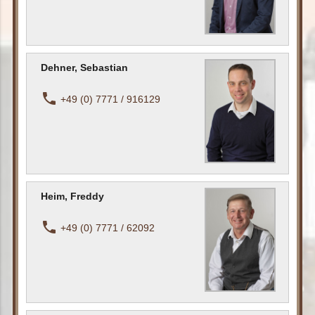
Dehner, Sebastian
phone
+49 (0) 7771 / 916129
Heim, Freddy
phone
+49 (0) 7771 / 62092