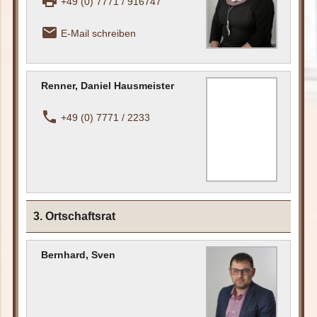
print
+49 (0) 7771 / 916747
email_outline
E-Mail schreiben
Renner, Daniel Hausmeister
phone
+49 (0) 7771 / 2233
3. Ortschaftsrat
Bernhard, Sven