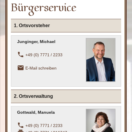
Bürgerservice
1. Ortsvorsteher
Junginger, Michael
phone
+49 (0) 7771 / 2233
email_outline
E-Mail schreiben
2. Ortsverwaltung
Gottwald, Manuela
phone
+49 (0) 7771 / 2233