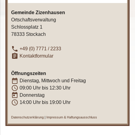
Gemeinde Zizenhausen
Ortschaftsverwaltung
Schlossplatz 1
78333 Stockach
phone
+49 (0) 7771 / 2233
assignment
Kontaktformular
Öffnungszeiten
date_range
Dienstag, Mittwoch und Freitag
access_time
09:00 Uhr bis 12:30 Uhr
today
Donnerstag
access_time
14:00 Uhr bis 19:00 Uhr
Datenschutzerklärung
|
Impressum & Haftungsausschluss